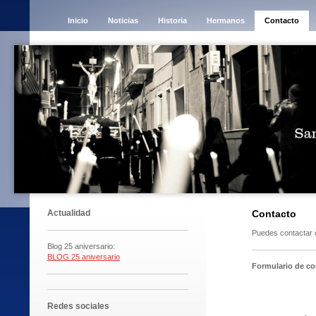
Inicio
Noticias
Historia
Hermanos
Contacto
Actualidad
Contacto
Puedes contactar c
Blog 25 aniversario:
BLOG 25 aniversario
Formulario de co
Redes sociales