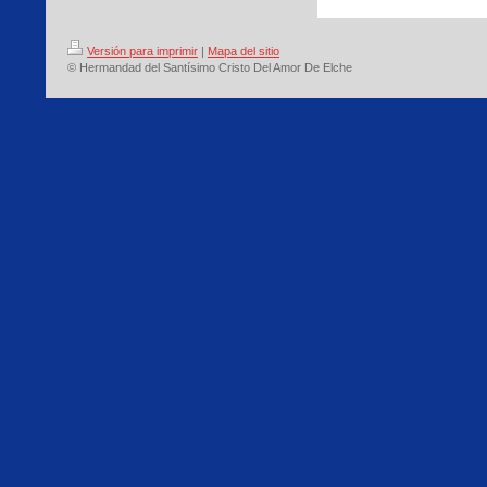
Versión para imprimir
|
Mapa del sitio
© Hermandad del Santísimo Cristo Del Amor De Elche