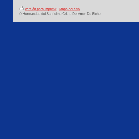
Versión para imprimir
|
Mapa del sitio
© Hermandad del Santísimo Cristo Del Amor De Elche