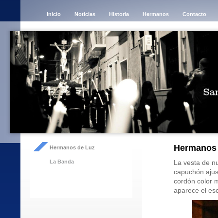
Inicio
Noticias
Historia
Hermanos
Contacto
Hermanos 
Hermanos de Luz
La Banda
La vesta de n
capuchón ajus
cordón color m
aparece el es